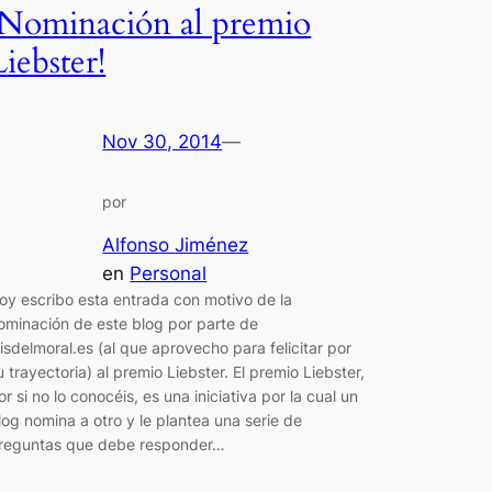
¡Nominación al premio
Liebster!
Nov 30, 2014
—
por
Alfonso Jiménez
en
Personal
oy escribo esta entrada con motivo de la
ominación de este blog por parte de
uisdelmoral.es (al que aprovecho para felicitar por
u trayectoria) al premio Liebster. El premio Liebster,
or si no lo conocéis, es una iniciativa por la cual un
log nomina a otro y le plantea una serie de
reguntas que debe responder…