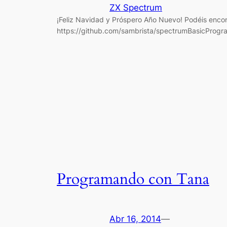
ZX Spectrum
¡Feliz Navidad y Próspero Año Nuevo! Podéis encon
https://github.com/sambrista/spectrumBasicProg
Programando con Tana
Abr 16, 2014
—